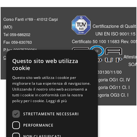
Corso Fanti n°69 - 41012 Carpi
Certificazione di Qualit
(MO)
UNI EN ISO 9001:15
Tel 059-686202
Certificato 50 100 11683 Rev. 00
Fax 059-630763
P.Iva 03075720361
Attest
Cookie policy
Questo sito web utilizza
SOA
cookie
33130/11/00
Questo sito web utilizza i cookie per
Categoria OG1 Cl. IV
migliorare la tua esperienza di navigazione.
Categoria OG11 Cl. I
Utilizzando il nostro sito web acconsenti a
Categoria OG3 Cl. I
tutti i cookie in conformità con la nostra
policy per i cookie.
Leggi di più
STRETTAMENTE NECESSARI
PERFORMANCE
NON CLASSIFICATI