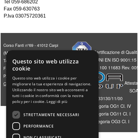
Tel 059-686202
Fax 059-630763
P.Iva 03075720361
Corso Fanti n°69 - 41012 Carpi
Certificazione di Qualit
(MO)
UNI EN ISO 9001:15
Tel 059-686202
Questo sito web utilizza
Certificato 50 100 11683 Rev. 00
cookie
Fax 059-630763
P.Iva 03075720361
Questo sito web utilizza i cookie per
Attest
Cookie policy
migliorare la tua esperienza di navigazione.
Utilizzando il nostro sito web acconsenti a
SOA
tutti i cookie in conformità con la nostra
33130/11/00
policy per i cookie.
Leggi di più
Categoria OG1 Cl. IV
Categoria OG11 Cl. I
STRETTAMENTE NECESSARI
Categoria OG3 Cl. I
PERFORMANCE
NON CLASSIFICATI