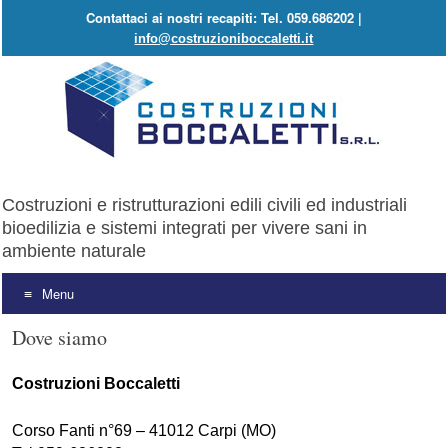
Contattaci ai nostri recapiti: Tel. 059.686202 |
info@costruzioniboccaletti.it
Costruzioni e ristrutturazioni edili civili ed industriali
bioedilizia e sistemi integrati per vivere sani in
ambiente naturale
Menu
Vai al contenuto
Dove siamo
Costruzioni Boccaletti
Corso Fanti n°69 – 41012 Carpi (MO)